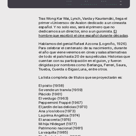
Tras Wong Kar Wai, Lynch, Varda y Kaurismäki, llega el
primer «Universo» de Avalon dedicado a un cineasta
español. Y no solo eso, será el primero que no
dedicamos a un director, sino a un guionista.
El
hombre que escribió el cine español durante décadas
.
Hablamos del genial Rafael Azcona (Logroño, 1926).
Para celebrar el centenario de su nacimiento, durante
el año que viene veremos en cines y salas alternativas
de todo el país hasta 20 de sus películas. Historias que
cuentan con su participación en el guion, y fueron
dirigidas por nombres como Berlanga, Ferreri, Saura,
Trueba, Cuerda o Bigas Luna, entre otros.
La lista completa de títulos que se proyectarán es:
El pisito (1958)
Se vende un tranvía (1959)
Plácido (1961)
El verdugo (1963)
Peppermint Frappé (1967)
El jardín de las delicias (1970)
Ana y los lobos (1973)
La prima Angélica (1974)
El anacoreta (1976)
Mi hija Hildegart (1977)
Patrimonio nacional (1981)
La vaquilla (1985)