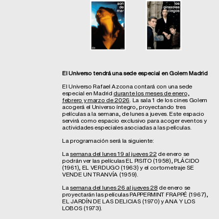
El Universo tendrá una sede especial en Golem Madrid
El Universo Rafael Azcona contará con una sede
especial en Madrid
durante los meses de enero,
febrero y marzo de 2026
. La sala 1 de los cines Golem
acogerá el Universo íntegro, proyectando tres
películas a la semana, de lunes a jueves. Este espacio
servirá como espacio exclusivo para acoger eventos y
actividades especiales asociadas a las películas.
La programación será la siguiente:
La
semana del lunes 19 al jueves 22
de enero se
podrán ver las películas EL PISITO (1958), PLÁCIDO
(1961), EL VERDUGO (1963) y el cortometraje SE
VENDE UN TRANVÍA (1959).
La
semana del lunes 26 al jueves 28
de enero se
proyectarán las películas PAPPERMINT FRAPPÉ (1967),
EL JARDÍN DE LAS DELICIAS (1970) y ANA Y LOS
LOBOS (1973).