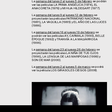
La
semana del lunes 2 al jueves 5 de febrero
se podrán
ver las películas LA PRIMA ANGÉLICA (1974), EL
ANACORETA (1976) y MI HIJA HILDEGART (1977).
La
semana del lunes 9 al jueves 12 de febrero
se
proyectarán las películas PATRIMONIO NACIONAL
(1981), LA VAQUILLA (1985) y EL AÑO DE LAS LUCES
(1986).
La
semana del lunes 16 al jueves 19 de febrero
se
podrán ver las películas AY, CARMALA (1990), BELLE
ÉPOQUE (1992) y TRANVÍA A LA MALVARROSA
(1996).
La
semana del lunes 23 al jueves 26 de febrero
se
proyectarán las películas LA NIÑA DE TUS OJOS
(1996), LA LENGUA DE LAS MARIPOSAS (1999) y
SON DE MAR (2000).
La
semana del lunes 2 al jueves 5 de marzo
se podrá
ver la película LOS GIRASOLES CIEGOS (2008).