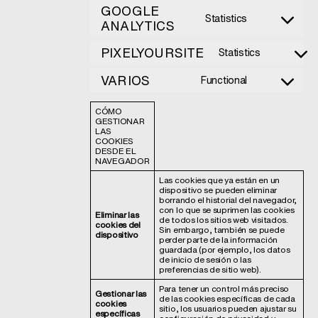
service
GOOGLE
google-
Statistics
adsense
ANALYTICS
Consent
to
service
PIXELYOURSITE
Statistics
google-
Consent
analytics
to
service
VARIOS
Functional
Consent
pixelyoursit
to
service
CÓMO
varios
GESTIONAR
LAS
COOKIES
DESDE EL
NAVEGADOR
Las cookies que ya están en un
dispositivo se pueden eliminar
borrando el historial del navegador,
con lo que se suprimen las cookies
Eliminar las
de todos los sitios web visitados.
cookies del
Sin embargo, también se puede
dispositivo
perder parte de la información
guardada (por ejemplo, los datos
de inicio de sesión o las
preferencias de sitio web).
Para tener un control más preciso
Gestionar las
de las cookies específicas de cada
cookies
sitio, los usuarios pueden ajustar su
específicas