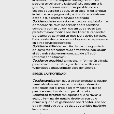
personales del usuario (
retargeting
) para permitir la
gestión, de la forma más eficaz posible, de los
espacios publicitarios que, en su caso, el editor haya
incluido en una página web, aplicación o plataforma
desde la que presta el servicio solicitado.
Cookies
sociales
: son establecidas por las plataformas
de redes sociales en los servicios para permitirle
compartir contenido con sus amigos y redes. Las
plataformas de medios sociales tienen la capacidad
de rastrear su actividad en línea fuera de los Servicios.
Esto puede afectar al contenido y los mensajes que ve
en otros servicios que visita.
Cookies
de afiliados
: permiten hacer un seguimiento
de las visitas procedentes de otras webs, con las que
el sitio web establece un contrato de afiliación
(empresas de afiliación)
Cookies
de seguridad
: almacenan información cifrada
para evitar que los datos guardados en ellas sean
vulnerables a ataques maliciosos de terceros.
SEGÚN LA PROPIEDAD:
Cookies
propias
: son aquellas que se envían al equipo
terminal del usuario desde un equipo o dominio
gestionado por el propio editor y desde el que se
presta el servicio solicitado por el usuario.
Cookies
de terceros:
son aquellas que se envían al
equipo terminal del usuario desde un equipo o
dominio que no es gestionado por el editor, sino por
otra entidad que trata los datos obtenidos través de
las cookies.