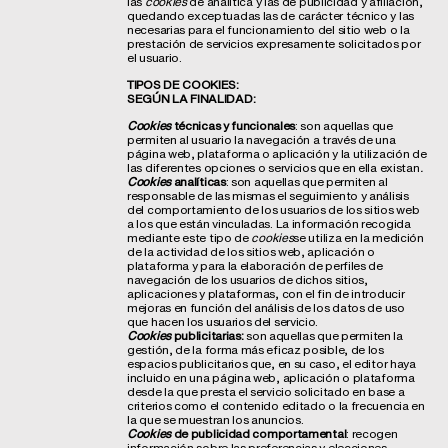
las
cookies
de analítica y las de publicidad y afiliación,
quedando exceptuadas las de carácter técnico y las
necesarias para el funcionamiento del sitio web o la
prestación de servicios expresamente solicitados por
el usuario.
TIPOS DE COOKIES:
SEGÚN LA FINALIDAD:
Cookies
técnicas y funcionales
: son aquellas que
permiten al usuario la navegación a través de una
página web, plataforma o aplicación y la utilización de
las diferentes opciones o servicios que en ella existan
.
Cookies
analíticas
: son aquellas que permiten al
responsable de las mismas el seguimiento y análisis
del comportamiento de los usuarios de los sitios web
a los que están vinculadas. La información recogida
mediante este tipo de
cookies
se utiliza en la medición
de la actividad de los sitios web, aplicación o
plataforma y para la elaboración de perfiles de
navegación de los usuarios de dichos sitios,
aplicaciones y plataformas, con el fin de introducir
mejoras en función del análisis de los datos de uso
que hacen los usuarios del servicio.
Cookies
publicitarias:
son aquellas que permiten la
gestión, de la forma más eficaz posible, de los
espacios publicitarios que, en su caso, el editor haya
incluido en una página web, aplicación o plataforma
desde la que presta el servicio solicitado en base a
criterios como el contenido editado o la frecuencia en
la que se muestran los anuncios.
Cookies
de publicidad comportamental
: recogen
información sobre las preferencias y elecciones