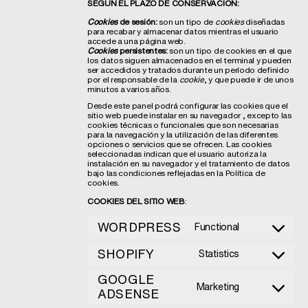
SEGÚN EL PLAZO DE CONSERVACIÓN:
Cookies
de
sesión:
son un tipo de
cookies
diseñadas
para recabar y almacenar datos mientras el usuario
accede a una página web.
Cookies
persistentes:
son un tipo de cookies en el que
los datos siguen almacenados en el terminal y pueden
ser accedidos y tratados durante un período definido
por el responsable de la
cookie
, y que puede ir de unos
minutos a varios años.
Desde este panel podrá configurar las cookies que el
sitio web puede instalar en su navegador
, excepto las
cookies técnicas o funcionales que son necesarias
para la navegación y la utilización de las diferentes
opciones o servicios que se ofrecen. Las cookies
seleccionadas indican que el usuario autoriza la
instalación en su navegador y el tratamiento de datos
bajo las condiciones reflejadas en la Política de
cookies.
COOKIES DEL SITIO WEB
:
WORDPRESS
Functional
Consent
to
service
SHOPIFY
Statistics
Consent
wordpress
to
GOOGLE
service
Marketing
shopify
ADSENSE
Consent
to