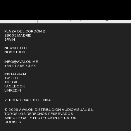
Safari Versión
https://support.apple.com/es-
5.1
es/guide/safari/sfri11471/mac
https://help.opera.com/en/latest/sec
Opera
privacy/#clearBrowsingData
PLAZA DEL CORDÓN 2
28005 MADRID
SPAIN
NEWSLETTER
NOSOTROS
INFO@AVALON.ME
+34 91 366 43 64
INSTAGRAM
TWITTER
TIKTOK
FACEBOOK
LINKEDIN
VER MATERIALES PRENSA
© 2026 AVALON DISTRIBUCIÓN AUDIOVISUAL S.L.
TODOS LOS DERECHOS RESERVADOS
AVISO LEGAL Y PROTECCIÓN DE DATOS
COOKIES