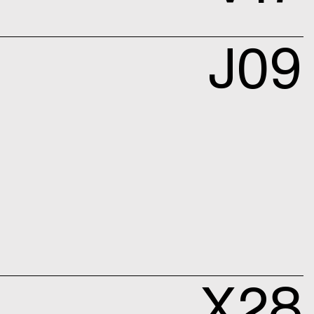
J09
X28