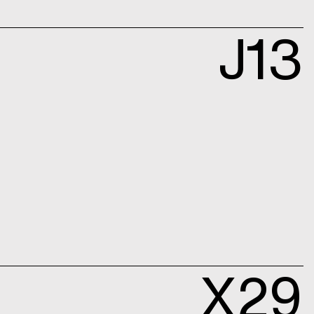
J13
X29