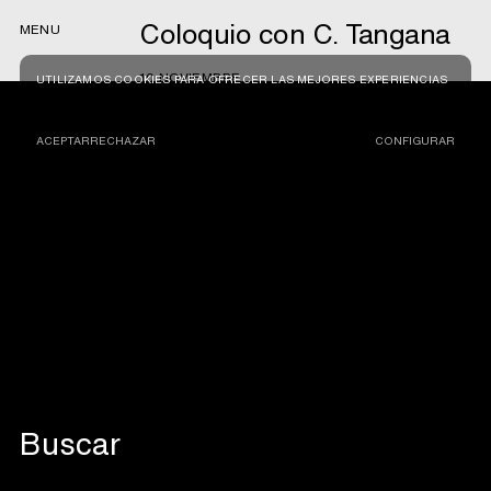
Coloquio con C. Tangana
MENU
10 NOVIEMBRE
UTILIZAMOS COOKIES PARA OFRECER LAS MEJORES EXPERIENCIAS
ACEPTAR
RECHAZAR
CONFIGURAR
El viernes 10 de noviembre a las 20
Home
horas celebraremos un evento muy especial con
C.Tangana. Después de la proyección de la película
Películas
Esta ambición desmedida habrá un coloquio online
con C.Tangana que se podrá ver en más de 30 cines
Agenda
repartidos por toda España.
Tienda
!Única oportunidad!
Nosotros