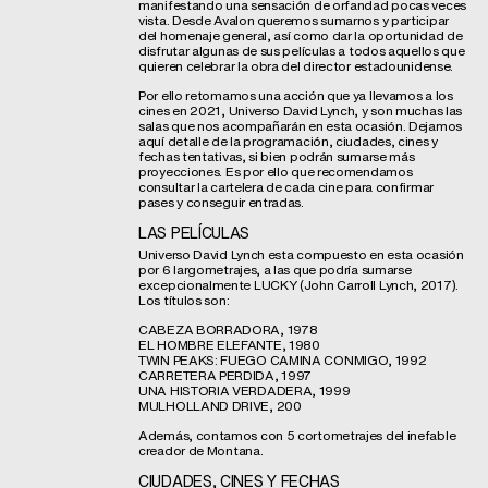
manifestando una sensación de orfandad pocas veces
vista. Desde Avalon queremos sumarnos y participar
del homenaje general, así como dar la oportunidad de
disfrutar algunas de sus películas a todos aquellos que
quieren celebrar la obra del director estadounidense.
Por ello retomamos una acción que ya llevamos a los
cines en 2021, Universo David Lynch, y son muchas las
salas que nos acompañarán en esta ocasión. Dejamos
aquí detalle de la programación, ciudades, cines y
fechas tentativas, si bien podrán sumarse más
proyecciones. Es por ello que recomendamos
consultar la cartelera de cada cine para confirmar
pases y conseguir entradas.
LAS PELÍCULAS
Universo David Lynch esta compuesto en esta ocasión
por 6 largometrajes, a las que podría sumarse
excepcionalmente LUCKY (John Carroll Lynch, 2017).
Los títulos son:
CABEZA BORRADORA, 1978
EL HOMBRE ELEFANTE, 1980
TWIN PEAKS: FUEGO CAMINA CONMIGO, 1992
CARRETERA PERDIDA, 1997
UNA HISTORIA VERDADERA, 1999
MULHOLLAND DRIVE, 200
Además, contamos con 5 cortometrajes del inefable
creador de Montana.
CIUDADES, CINES Y FECHAS