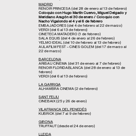
MADRID
RENOIR PRINCESA (del 28 de enero al 13 de febrero)
Coloquio con Hugo Martín Cuervo, Miguel Delgado y
Meridiano Aragón el 30 de enero / Coloquio con
Nacho Vigalondo el 4 y el 6 de febrero
EMBAJADORES (del 4 de febrero al 22 de marzo)
VERDI (del 6 al 13 de febrero)
CINETECA MATADERO (1 de febrero)
SALA EQUIS (del 4 de enero al 26 de febrero)
YELMO IDEAL (del 10 de febrero al 13 de febrero)
AULAFILM FEST – CINES GOLEM (del 17 de marzo al
22 de marzo)
BARCELONA
ARIBAU CINEMA (del 31 de enero al 7 de febrero)
RENOIR FLORIDABLANCA (del 28 de enero al 13 de
febrero)
VERDI (del 6 al 13 de febrero)
LA GARRIGA
ALHAMBRA CINEMA (2 de febrero)
SANT FELIU
CINEBAIX (25 y 26 de enero)
VILAFRANCA DEL PENEDÉS
KUBRICK (del 7 al 9 de febrero)
GIRONA
TRUFFAUT (desde el 24 de enero)
LLEIDA