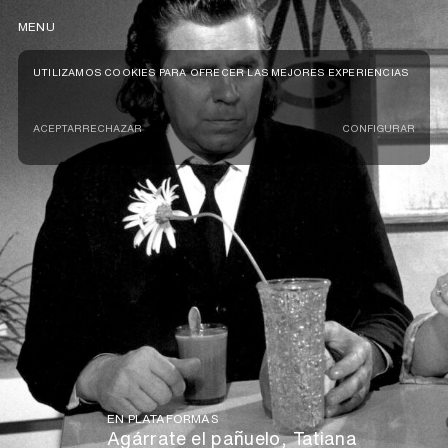
MENU
UTILIZAMOS COOKIES PARA OFRECER LAS MEJORES EXPERIENCIAS
ACEPTAR
RECHAZAR
CONFIGURAR
EN PLATAFORMAS
Agárrate el pañuelo, Tatiana