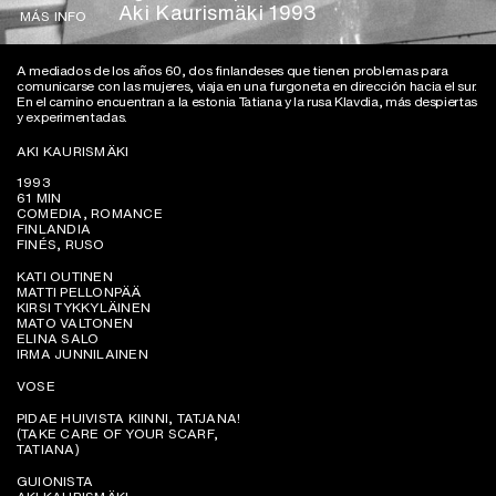
Aki Kaurismäki 1993
MÁS INFO
A mediados de los años 60, dos finlandeses que tienen problemas para
comunicarse con las mujeres, viaja en una furgoneta en dirección hacia el sur.
En el camino encuentran a la estonia Tatiana y la rusa Klavdia, más despiertas
y experimentadas.
AKI KAURISMÄKI
1993
61 MIN
COMEDIA, ROMANCE
FINLANDIA
FINÉS, RUSO
KATI OUTINEN
MATTI PELLONPÄÄ
KIRSI TYKKYLÄINEN
MATO VALTONEN
ELINA SALO
IRMA JUNNILAINEN
VOSE
PIDAE HUIVISTA KIINNI, TATJANA!
(TAKE CARE OF YOUR SCARF,
TATIANA)
GUIONISTA