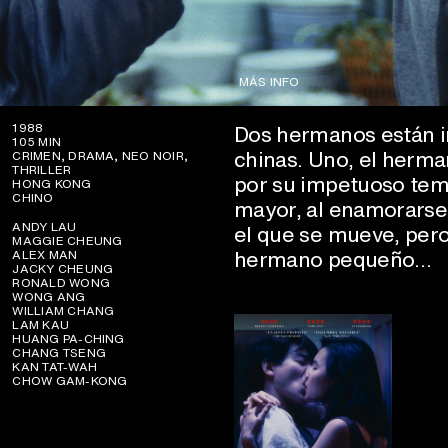
MÁS INFO
Dos hermanos están i
1988
105 MIN
chinas. Uno, el herman
CRIMEN, DRAMA, NEO NOIR,
THRILLER
por su impetuoso tem
HONG KONG
CHINO
mayor, al enamorarse
ANDY LAU
el que se mueve, pero
MAGGIE CHEUNG
hermano pequeño…
ALEX MAN
JACKY CHEUNG
RONALD WONG
WONG ANG
WILLIAM CHANG
LAM KAU
HUANG PA-CHING
CHANG TSENG
KAN TAT-WAH
CHOW GAM-KONG