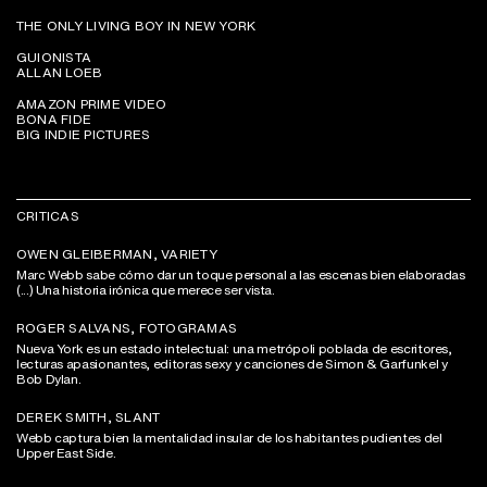
THE ONLY LIVING BOY IN NEW YORK
GUIONISTA
ALLAN LOEB
AMAZON PRIME VIDEO
BONA FIDE
BIG INDIE PICTURES
CRITICAS
OWEN GLEIBERMAN, VARIETY
Marc Webb sabe cómo dar un toque personal a las escenas bien elaboradas
(...) Una historia irónica que merece ser vista.
ROGER SALVANS, FOTOGRAMAS
Nueva York es un estado intelectual: una metrópoli poblada de escritores,
lecturas apasionantes, editoras sexy y canciones de Simon & Garfunkel y
Bob Dylan.
DEREK SMITH, SLANT
Webb captura bien la mentalidad insular de los habitantes pudientes del
Upper East Side.