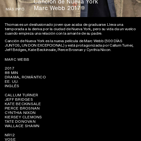
Canción de Nueva York
Marc Webb 2017
MÁS INFO
Thomas es un desilusionado joven que acaba de graduarse. Lleva una
temporada a la deriva por la ciudad de Nueva York, pero su vida da un vuelco
cuando empieza una relación con la amante de su padre.
Canción de Nueva York es la nueva película de Marc Webb (500 DÍAS
JUNTOS, UN DON EXCEPCIONAL) y está protagonizada por Callum Turner,
Jeff Bridges, Kate Beckinsale, Pierce Brosnan y Cynthia Nixon.
MARC WEBB
2017
88 MIN
DRAMA, ROMÁNTICO
EE. UU.
INGLÉS
CALLUM TURNER
JEFF BRIDGES
KATE BECKINSALE
PIERCE BROSNAN
CYNTHIA NIXON
KIERSEY CLEMONS
TATE DONOVAN
WALLACE SHAWN
NR12
VOSE