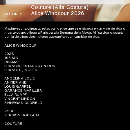
Couture (Alta Costura)
Alice Winocour 2026
MÁS INFO
Maxine es una cineasta estadounidense que se embarca en un viaje de vida o
muerte cuando llega a París para la Semana de la Moda. Allí su vida chocará
con la de otras dos mujeres que sueñan con cambiar de vida.
ALICE WINOCOUR
2026
106 MIN
DRAMA
FRANCIA, ESTADOS UNIDOS
FRANCÉS, INGLÉS
ANGELINA JOLIE
ANYIER ANEI
LOUIS GARREL
GARANCE MARILLER
ELLA RUMPF
VINCENT LINDON
FINNEGAN OLDFIELD
VOSE
VERSION DOBLADA
COUTURE