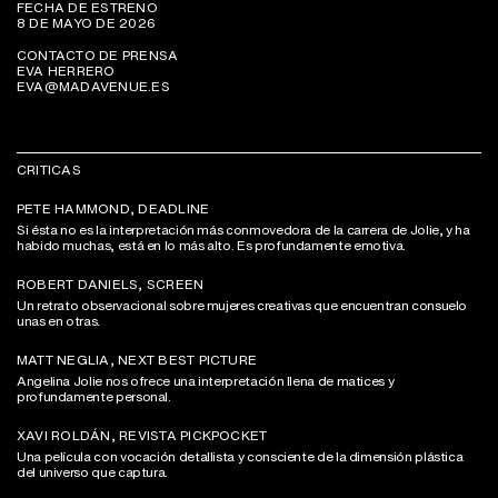
FECHA DE ESTRENO
8 DE MAYO DE 2026
CONTACTO DE PRENSA
EVA HERRERO
EVA@MADAVENUE.ES
CRITICAS
PETE HAMMOND, DEADLINE
Si ésta no es la interpretación más conmovedora de la carrera de Jolie, y ha
habido muchas, está en lo más alto. Es profundamente emotiva.
ROBERT DANIELS, SCREEN
Un retrato observacional sobre mujeres creativas que encuentran consuelo
unas en otras.
MATT NEGLIA, NEXT BEST PICTURE
Angelina Jolie nos ofrece una interpretación llena de matices y
profundamente personal.
XAVI ROLDÁN, REVISTA PICKPOCKET
Una película con vocación detallista y consciente de la dimensión plástica
del universo que captura.