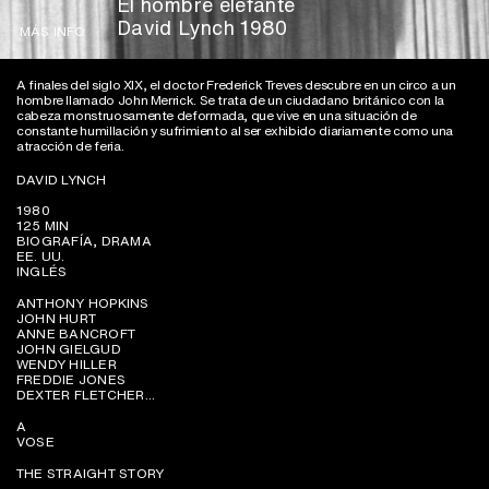
El hombre elefante
David Lynch 1980
MÁS INFO
A finales del siglo XIX, el doctor Frederick Treves descubre en un circo a un
hombre llamado John Merrick. Se trata de un ciudadano británico con la
cabeza monstruosamente deformada, que vive en una situación de
constante humillación y sufrimiento al ser exhibido diariamente como una
atracción de feria.
DAVID LYNCH
1980
125 MIN
BIOGRAFÍA, DRAMA
EE. UU.
INGLÉS
ANTHONY HOPKINS
JOHN HURT
ANNE BANCROFT
JOHN GIELGUD
WENDY HILLER
FREDDIE JONES
DEXTER FLETCHER...
A
VOSE
THE STRAIGHT STORY