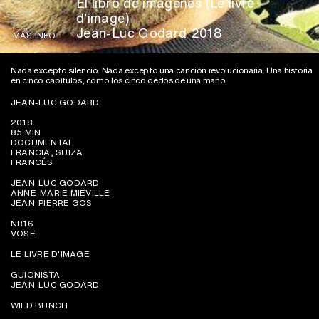
El libro de imágenes (Le livre
d’image)
Jean-Luc Godard 2018
MÁS INFO
Nada excepto silencio. Nada excepto una canción revolucionaria. Una historia
en cinco capítulos, como los cinco dedos de una mano.
JEAN-LUC GODARD
2018
85 MIN
DOCUMENTAL
FRANCIA, SUIZA
FRANCÉS
JEAN-LUC GODARD
ANNE-MARIE MIÉVILLE
JEAN-PIERRE GOS
NR16
VOSE
LE LIVRE D'IMAGE
GUIONISTA
JEAN-LUC GODARD
WILD BUNCH