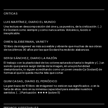
CRITICAS
LUIS MARTÍNEZ, DIARIO EL MUNDO
Una lectura en descomposición del cine y, ya puestos, de la civilización. (...)
Es Godard como siempre y como nunca antes. Volcánico, lúcido e
inexplicable.
OWEN GLEIBERMAN, VARIETY
'El libro de imágenes' es más accesible y vibrante que muchas de sus obras
de los últimos 30 años por las que Godard ha recibido alabanzas.
SERGI SÁNCHEZ, DIARIO LA RAZÓN
El trabajo con la plasticidad de los colores saturados hasta lo ilegible y (...) un
sonido que parece surgir detrás de la imagen, en una profundidad
deslumbrante, lo siguen acreditando como un joven creador [a Godard] de
formas al que le queda mucha tela que cortar.
QUIM CASAS, DIARIO EL PERIÓDICO
La gran baza de 'El libro de imágenes' no está en sus significados -o en la
falta de ellos- sino en su inmensa capacidad para avasallar nuestros
sentidos. (…) Puntuación: ★★★★ (sobre 5)
PREMIOS Y FESTIVALES