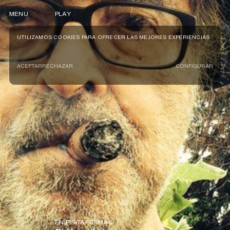
MENU
PLAY
UTILIZAMOS COOKIES PARA OFRECER LAS MEJORES EXPERIENCIAS
ACEPTAR
RECHAZAR
CONFIGURAR
EN PLATAFORMAS