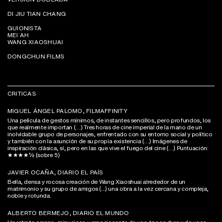
DI JIU TIAN CHANG
GUIONISTA
MEI AH
WANG XIAOSHUAI
DONGCHUN FILMS
CRITICAS
MIGUEL ÁNGEL PALOMO, FILMAFFINITY
Una película de gestos mínimos, de instantes sencillos, pero profundos, los
que realmente importan (…) Tres horas de cine imperial de la mano de un
inolvidable grupo de personajes, enfrentado con su entorno social y político
y también con la asunción de su propia existencia (…) Imágenes de
inspiración clásica, sí, pero en las que vive el fuego del cine (…) Puntuación:
★★★★½ (sobre 5)
JAVIER OCAÑA, DIARIO EL PAÍS
Bella, densa y rocosa creación de Wang Xiaoshuai alrededor de un
matrimonio y su grupo de amigos (...) una obra a la vez cercana y compleja,
noble y rotunda.
ALBERTO BERMEJO, DIARIO EL MUNDO