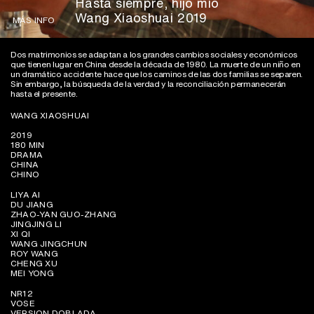
Hasta siempre, hijo mío
Wang Xiaoshuai 2019
MÁS INFO
Dos matrimonios se adaptan a los grandes cambios sociales y económicos
que tienen lugar en China desde la década de 1980. La muerte de un niño en
un dramático accidente hace que los caminos de las dos familias se separen.
Sin embargo, la búsqueda de la verdad y la reconciliación permanecerán
hasta el presente.
WANG XIAOSHUAI
2019
180 MIN
DRAMA
CHINA
CHINO
LIYA AI
DU JIANG
ZHAO-YAN GUO-ZHANG
JINGJING LI
XI QI
WANG JINGCHUN
ROY WANG
CHENG XU
MEI YONG
NR12
VOSE
VERSION DOBLADA