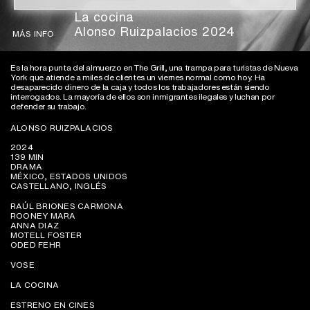
La cocina
Alonso Ruizpalacios 2024
MÁS INFO
Es la hora punta del almuerzo en The Grill, una trampa para turistas de Nueva
York que atiende a miles de clientes un viernes normal como hoy. Ha
desaparecido dinero de la caja y todos los trabajadores están siendo
interrogados. La mayoría de ellos son inmigrantes ilegales y luchan por
defender su trabajo.
ALONSO RUIZPALACIOS
2024
139 MIN
DRAMA
MÉXICO, ESTADOS UNIDOS
CASTELLANO, INGLÉS
RAÚL BRIONES CARMONA
ROONEY MARA
ANNA DIAZ
MOTELL FOSTER
ODED FEHR
VOSE
LA COCINA
ESTRENO EN CINES