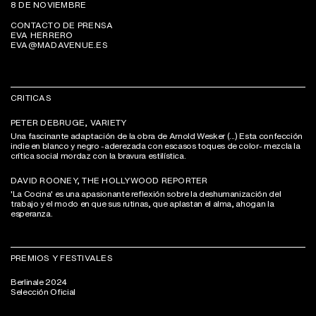
8 DE NOVIEMBRE
CONTACTO DE PRENSA
EVA HERRERO
EVA@MADAVENUE.ES
CRITICAS
PETER DEBRUGE, VARIETY
Una fascinante adaptación de la obra de Arnold Wesker (...) Esta confección
indie en blanco y negro -aderezada con escasos toques de color- mezcla la
crítica social mordaz con la bravura estilística.
DAVID ROONEY, THE HOLLYWOOD REPORTER
'La Cocina' es una apasionante reflexión sobre la deshumanización del
trabajo y el modo en que sus rutinas, que aplastan el alma, ahogan la
esperanza.
PREMIOS Y FESTIVALES
Berlinale 2024
Selección Oficial