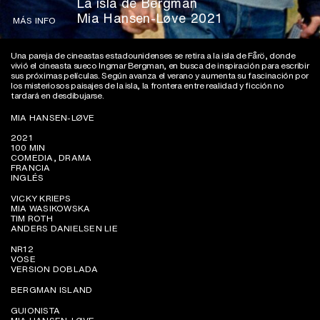
La isla de Bergman
Mia Hansen-Løve 2021
MÁS INFO
Una pareja de cineastas estadounidenses se retira a la isla de Fårö, donde
vivió el cineasta sueco Ingmar Bergman, en busca de inspiración para escribir
sus próximas películas. Según avanza el verano y aumenta su fascinación por
los misteriosos paisajes de la isla, la frontera entre realidad y ficción no
tardará en desdibujarse.
MIA HANSEN-LØVE
2021
100 MIN
COMEDIA, DRAMA
FRANCIA
INGLÉS
VICKY KRIEPS
MIA WASIKOWSKA
TIM ROTH
ANDERS DANIELSEN LIE
NR12
VOSE
VERSION DOBLADA
BERGMAN ISLAND
GUIONISTA