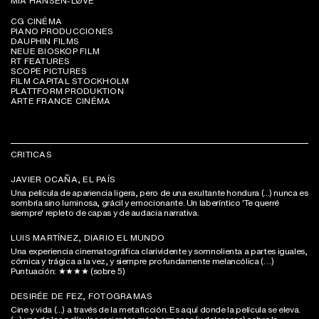
MIA HANSEN-LØVE
CG CINÉMA
PIANO PRODUCCIONES
DAUPHIN FILMS
NEUE BIOSKOP FILM
RT FEATURES
SCOPE PICTURES
FILM CAPITAL STOCKHOLM
PLATTFORM PRODUKTION
ARTE FRANCE CINÉMA
CRITICAS
JAVIER OCAÑA, EL PAÍS
Una película de apariencia ligera, pero de una exultante hondura (...) nunca es
sombría sino luminosa, grácil y emocionante. Un laberíntico 'Te querré
siempre' repleto de capas y de audacia narrativa.
LUIS MARTÍNEZ, DIARIO EL MUNDO
Una experiencia cinematográfica clarividente y somnolienta a partes iguales,
cómica y trágica a la vez, y siempre profundamente melancólica (…)
Puntuación: ★★★★ (sobre 5)
DESIRÉE DE FEZ, FOTOGRAMAS
Cine y vida (...) a través de la metaficción. Es aquí donde la película se eleva.