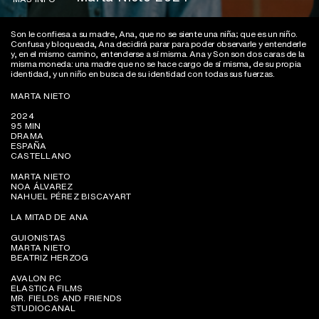
Son le confiesa a su madre, Ana, que no se siente una niña; que es un niño.
Confusa y bloqueada, Ana decidirá parar para poder observarle y entenderle
y, en el mismo camino, entenderse a sí misma. Ana y Son son dos caras de la
misma moneda: una madre que no se hace cargo de sí misma, de su propia
identidad, y un niño en busca de su identidad con todas sus fuerzas.
MARTA NIETO
2024
95 MIN
DRAMA
ESPAÑA
CASTELLANO
MARTA NIETO
NOA ÁLVAREZ
NAHUEL PÉREZ BISCAYART
LA MITAD DE ANA
GUIONISTAS
MARTA NIETO
BEATRIZ HERZOG
AVALON P.C
ELASTICA FILMS
MR. FIELDS AND FRIENDS
STUDIOCANAL