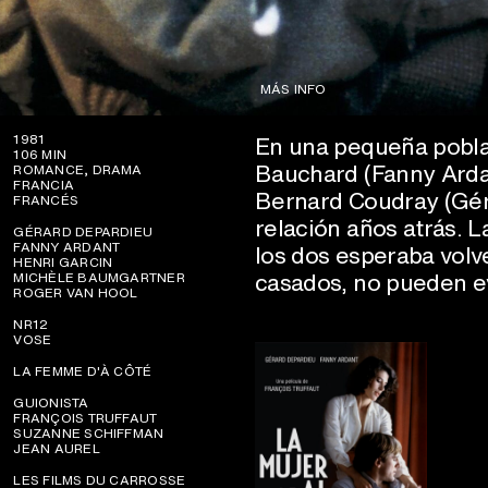
MÁS INFO
En una pequeña pobla
1981
106 MIN
Bauchard (Fanny Arda
ROMANCE, DRAMA
FRANCIA
Bernard Coudray (Gér
FRANCÉS
relación años atrás. 
GÉRARD DEPARDIEU
FANNY ARDANT
los dos esperaba volv
HENRI GARCIN
casados, no pueden ev
MICHÈLE BAUMGARTNER
ROGER VAN HOOL
NR12
VOSE
LA FEMME D'À CÔTÉ
GUIONISTA
FRANÇOIS TRUFFAUT
SUZANNE SCHIFFMAN
JEAN AUREL
LES FILMS DU CARROSSE