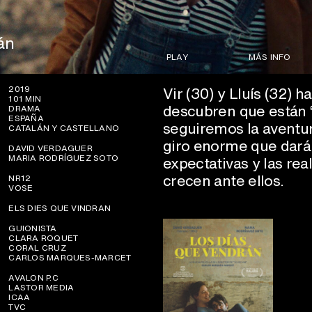
án
PLAY
MÁS INFO
Vir (30) y Lluís (32) 
2019
101 MIN
descubren que están 
DRAMA
ESPAÑA
seguiremos la aventur
CATALÁN Y CASTELLANO
giro enorme que dará 
DAVID VERDAGUER
MARIA RODRÍGUEZ SOTO
expectativas y las re
crecen ante ellos.
NR12
VOSE
ELS DIES QUE VINDRAN
GUIONISTA
CLARA ROQUET
CORAL CRUZ
CARLOS MARQUES-MARCET
AVALON P.C
LASTOR MEDIA
ICAA
TVC