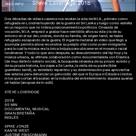
Steve Loveridge 2018
MÁS INFO
Dos décadas de vídeos caseros nos revelan la vida de M.I.A., primero como
refugiada en Londres huyendo de la guerra en Sri Lanka y luego como estrella
en un negocio que no tolera posicionamientos políticos. Cineasta de
vocación, M.I.A. empezó a grabar hace veintidós años su vida y la de su
entorno en el sur de Londres, donde su familia, de origen tamil, se había
refugiado escapando de la guerra. El ingente material en vídeo que llegó a
acumular permite ahora reconstruir su periplo vital como joven inmigrante
para la cual la música era la única brújula para ubicarse en el mosaico racial
londinense. Y todo lo que vino después: su descubrimiento del hip hop y la
música urbana, su efímera colaboración como documentalista con Elastica
(de muy distinto estrato social), la búsqueda obsesiva de su propio sonido y
de su propia historia, los viajes a Sri Lanka, la visita de su padre (líder
guerrillero tamil), su estrellato repentino y su determinación para aprovechar
ese estatus para denunciar un genocidio del que ni Europa ni Estados Unidos
ni los que cortan el bacalao en la industria del entretenimiento siquiera querían
oír hablar (sinopsis de In-edit).
STEVE LOVERIDGE
2018
95 MIN
DOCUMENTAL MUSICAL
GRAN BRETAÑA
INGLÉS
SPIKE JONZE
KANYE WEST
JUSTINE FRISCHMANN