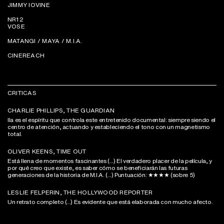
JIMMY IOVINE
NR12
VOSE
MATANGI / MAYA / M.I.A.
CINEREACH
CRITICAS
CHARLIE PHILLIPS, THE GUARDIAN
lla es el espíritu que controla este entretenido documental: siempre siendo el
centro de atención, actuando y estableciendo el tono con un magnetismo
total.
OLIVER KEENS, TIME OUT
Está llena de momentos fascinantes (...) El verdadero placer de la película, y
por qué creo que existe, es saber cómo se beneficiarán las futuras
generaciones de la historia de M.I.A. (...) Puntuación: ★★★★ (sobre 5)
LESLIE FELPERIN, THE HOLLYWOOD REPORTER
Un retrato completo (...) Es evidente que está elaborada con mucho afecto.