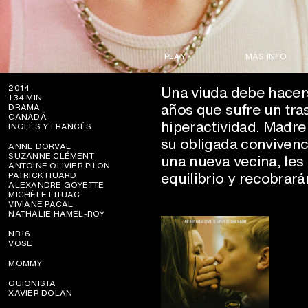
PLAY
MÁS INFO
Una viuda debe hacers
2014
134 MIN
años que sufre un tra
DRAMA
CANADÁ
hiperactividad. Madre 
INGLÉS Y FRANCÉS
su obligada convivenci
ANNE DORVAL
SUZANNE CLÉMENT
una nueva vecina, le
ANTOINE OLIVIER PILON
equilibrio y recobrará
PATRICK HUARD
ALEXANDRE GOYETTE
MICHÈLE LITUAC
VIVIANE PACAL
NATHALIE HAMEL-ROY
NR16
VOSE
MOMMY
GUIONISTA
XAVIER DOLAN