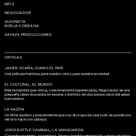
NR12
NEGOCIADOR
GUIONISTA
BORJA COBEAGA
SAYAZA PRODUCCIONES
CRITICAS
JAVIER OCAÑA, DIARIO EL PAÍS
Una película histórica para nuestro cine y para nuestra sociedad.
EL CULTURAL, EL MUNDO
Más humanista que cínica, y secretamente esperanzada, Negociador es una
pequeña clase de puesta en escena y dominio de dos piezas clave del saber
humorístico.
LA RAZÓN
Un filme austero y sorprendente que nos dice que de casi todo se puede uno
reír si lo hace con cabeza.
JORDI BATTLE CAMINAL, LA VANGUARDIA
Comedia modesta, acogedora, de muy medida respiración y gags calzados