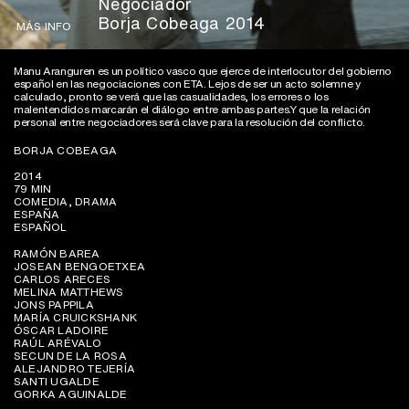
Negociador
Borja Cobeaga 2014
MÁS INFO
Manu Aranguren es un político vasco que ejerce de interlocutor del gobierno
español en las negociaciones con ETA. Lejos de ser un acto solemne y
calculado, pronto se verá que las casualidades, los errores o los
malentendidos marcarán el diálogo entre ambas partes.Y que la relación
personal entre negociadores será clave para la resolución del conflicto.
BORJA COBEAGA
2014
79 MIN
COMEDIA, DRAMA
ESPAÑA
ESPAÑOL
RAMÓN BAREA
JOSEAN BENGOETXEA
CARLOS ARECES
MELINA MATTHEWS
JONS PAPPILA
MARÍA CRUICKSHANK
ÓSCAR LADOIRE
RAÚL ARÉVALO
SECUN DE LA ROSA
ALEJANDRO TEJERÍA
SANTI UGALDE
GORKA AGUINALDE