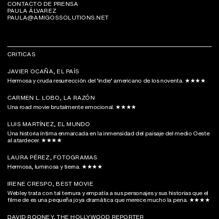
CONTACTO DE PRENSA
PAULA ÁLVAREZ
PAULA@AMIGOSSOLUTIONS.NET
CRITICAS
JAVIER OCAÑA, EL PAÍS
Hermosa y cruda resurrección del ‘indie’ americano de los noventa. ★★★★
CARMEN L. LOBO, LA RAZÓN
Una road movie brutalmente emocional. ★★★★
LUIS MARTÍNEZ, EL MUNDO
Una historia íntima enmarcada en la inmensidad del paisaje del medio Oeste
al atardecer. ★★★★
LAURA PÉREZ, FOTOGRAMAS
Hermosa, luminosa y tierna. ★★★★
IRENE CRESPO, BEST MOVIE
Webley trata con tal ternura y empatía a sus personajes y sus historias que el
filme de es una pequeña joya dramática que merece mucho la pena. ★★★★
DAVID ROONEY, THE HOLLYWOOD REPORTER