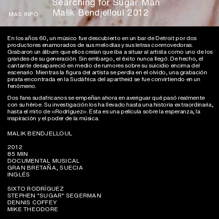
Searching for Sugar Man
Malik Bendjelloul 2012
MÁS INFO
En los años 60, un músico fue descubierto en un bar de Detroit por dos
productores enamorados de sus melodías y sus letras conmovedoras.
Grabaron un álbum que ellos creían que iba a situar al artista como uno de los
grandes de su generación. Sin embargo, el éxito nunca llegó. De hecho, el
cantante desapareció en medio de rumores sobre su suicidio encima del
escenario. Mientras la figura del artista se perdía en el olvido, una grabación
pirata encontrada en la Sudáfrica del apartheid se fue convirtiendo en un
fenómeno.
Dos fans sudafricanos se empeñan ahora en averiguar qué pasó realmente
con su héroe. Su investigación los ha llevado hasta una historia extraordinaria,
hasta el mito de «Rodríguez». Esta es una película sobre la esperanza, la
inspiración y el poder de la música.
MALIK BENDJELLOUL
2012
85 MIN
DOCUMENTAL MUSICAL
GRAN BRETAÑA, SUECIA
INGLÉS
SIXTO RODRÍGUEZ
STEPHEN "SUGAR" SEGERMAN
DENNIS COFFEY
MIKE THEODORE