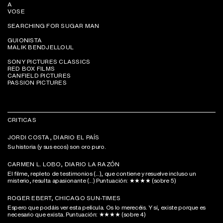
A
VOSE
SEARCHING FOR SUGAR MAN
GUIONISTA
MALIK BENDJELLOUL
SONY PICTURES CLASSICS
RED BOX FILMS
CANFIELD PICTURES
PASSION PICTURES
CRITICAS
JORDI COSTA, DIARIO EL PAÍS
Su historia (y sus ecos) son oro puro.
CARMEN L. LOBO, DIARIO LA RAZÓN
El filme, repleto de testimonios (...), que contiene y resuelve incluso un
misterio, resulta apasionante (...) Puntuación: ★★★★ (sobre 5)
ROGER EBERT, CHICAGO SUN-TIMES
Espero que podáis ver esta película. Os lo merecéis. Y sí, existe porque es
necesario que exista. Puntuación: ★★★★ (sobre 4)