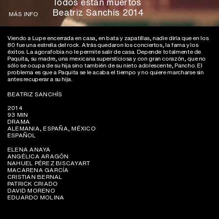
Todos están muertos
Beatriz Sanchís 2014
MÁS INFO
Viendo a Lupe encerrada en casa, en bata y zapatillas, nadie diría que en los
80 fue una estrella del rock. Atrás quedaron los conciertos, la fama y los
éxitos. La agorafobia no le permite salir de casa. Depende totalmente de
Paquita, su madre, una mexicana supersticiosa y con gran corazón, que no
sólo se ocupa de su hija sino también de su nieto adolescente, Pancho. El
problema es que a Paquita se le acaba el tiempo y no quiere marcharse sin
antes recuperar a su hija.
BEATRIZ SANCHÍS
2014
93 MIN
DRAMA
ALEMANIA, ESPAÑA, MÉXICO
ESPAÑOL
ELENA ANAYA
ANGÉLICA ARAGÓN
NAHUEL PÉREZ BISCAYART
MACARENA GARCÍA
CRISTIAN BERNAL
PATRICK CRIADO
DAVID MORENO
EDUARDO MOLINA