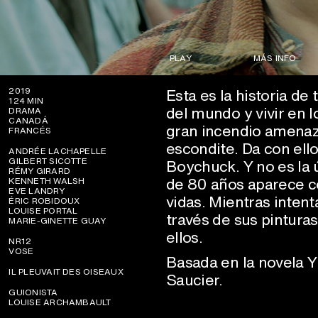
PLAY
MÁS INFO
Esta es la historia de
2019
124 MIN
del mundo y vivir en 
DRAMA
CANADÁ
gran incendio amenaza
FRANCÉS
escondite. Da con ello
ANDRÉE LACHAPELLE
GILBERT SICOTTE
Boychuck. Y no es la
RÉMY GIRARD
de 80 años aparece co
KENNETH WALSH
EVE LANDRY
vidas. Mientras inten
ÉRIC ROBIDOUX
LOUISE PORTAL
través de sus pinturas
MARIE-GINETTE GUAY
ellos.
NR12
VOSE
Basada en la novela
IL PLEUVAIT DES OISEAUX
Saucier.
GUIONISTA
LOUISE ARCHAMBAULT