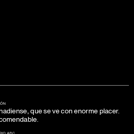
ZÓN
anadiense, que se ve con enorme placer.
recomendable.
RIO ABC