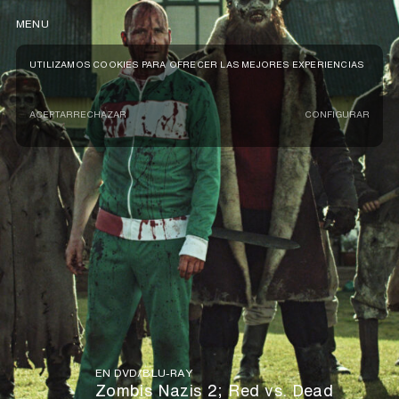
MENU
UTILIZAMOS COOKIES PARA OFRECER LAS MEJORES EXPERIENCIAS
ACEPTAR
RECHAZAR
CONFIGURAR
EN DVD/BLU-RAY
Zombis Nazis 2; Red vs. Dead