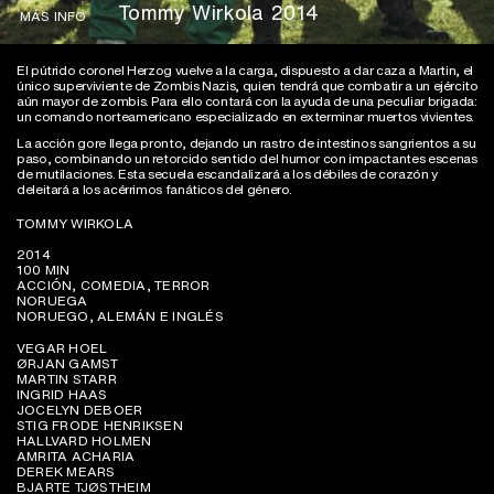
Tommy Wirkola 2014
MÁS INFO
El pútrido coronel Herzog vuelve a la carga, dispuesto a dar caza a Martin, el
único superviviente de Zombis Nazis, quien tendrá que combatir a un ejército
aún mayor de zombis. Para ello contará con la ayuda de una peculiar brigada:
un comando norteamericano especializado en exterminar muertos vivientes.
La acción gore llega pronto, dejando un rastro de intestinos sangrientos a su
paso, combinando un retorcido sentido del humor con impactantes escenas
de mutilaciones. Esta secuela escandalizará a los débiles de corazón y
deleitará a los acérrimos fanáticos del género.
TOMMY WIRKOLA
2014
100 MIN
ACCIÓN, COMEDIA, TERROR
NORUEGA
NORUEGO, ALEMÁN E INGLÉS
VEGAR HOEL
ØRJAN GAMST
MARTIN STARR
INGRID HAAS
JOCELYN DEBOER
STIG FRODE HENRIKSEN
HALLVARD HOLMEN
AMRITA ACHARIA
DEREK MEARS
BJARTE TJØSTHEIM